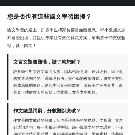
您是否也有這些國文學習困擾？
國文學習的路上，許多學生和家長都曾面臨挑戰。邱小嵐國文深
知這些困境，並提供專業且有效的解決方案，幫助孩子們突破瓶
頸，愛上國文！
文言文艱澀難懂，讀了就想睡？
許多學生對文言文望而卻步，認為枯燥乏味、難以理解。邱小嵐
國文透過獨特的「邏輯理解法」與生動的教學方式，將文言文拆
解成易懂的脈絡，結合生活實例與故事，讓孩子們不再死背，而
是真正理解古人的智慧，從此愛上文言文的奧妙。
作文總是詞窮，分數難以突破？
作文是國文成績的關鍵，卻也是許多學生的痛點。從審題、立意
到遣詞造句，每一步都充滿挑戰。邱小嵐國文的作文課程，不僅
傳授寫作技巧與結構，更引導學生觀察生活、累積素材，培養獨