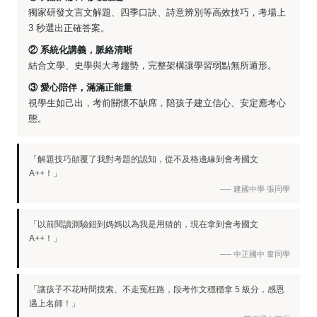
獨家研發文言文解題、四季口訣、詩意辨別等高效技巧，考場上
3 秒選出正確答案。
② 系統化講義，脈絡清晰
結合文學、史學與大考趨勢，完整架構讓學習弱點無所遁形。
③ 愛心陪伴，滿滿正能量
視學生如己出，考前關懷不缺席，陪孩子建立信心、安定應考心
態。
「解題技巧顛覆了我對考題的認知，從不及格邊緣到會考國文
A++！」
── 建國中學 張同學
「以前閱讀測驗錯到媽媽以為我是用猜的，現在拿到會考國文
A++！」
── 中正國中 韋同學
「讓孩子不花時間摸索、不走冤枉路，段考作文穩穩拿 5 級分，感恩
遇上名師！」