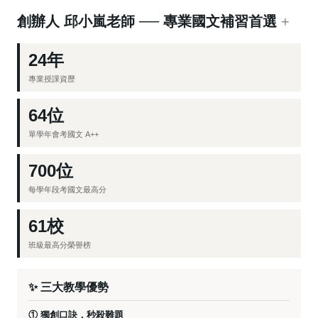
創辦人 邱小嵐老師 ── 專業國文補習首選
+
24年
專業授課資歷
64位
單學年會考國文 A++
700位
每學年段考國文最高分
61校
班級最高分榮譽榜
✨ 三大教學優勢
① 獨創口訣，秒殺難題