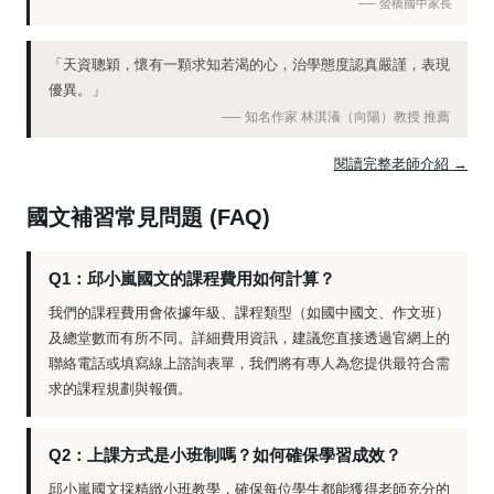
── 螢橋國中家長
「天資聰穎，懷有一顆求知若渴的心，治學態度認真嚴謹，表現
優異。」
── 知名作家 林淇瀁（向陽）教授 推薦
閱讀完整老師介紹 →
國文補習常見問題 (FAQ)
Q1：邱小嵐國文的課程費用如何計算？
我們的課程費用會依據年級、課程類型（如國中國文、作文班）
及總堂數而有所不同。詳細費用資訊，建議您直接透過官網上的
聯絡電話或填寫線上諮詢表單，我們將有專人為您提供最符合需
求的課程規劃與報價。
Q2：上課方式是小班制嗎？如何確保學習成效？
邱小嵐國文採精緻小班教學，確保每位學生都能獲得老師充分的